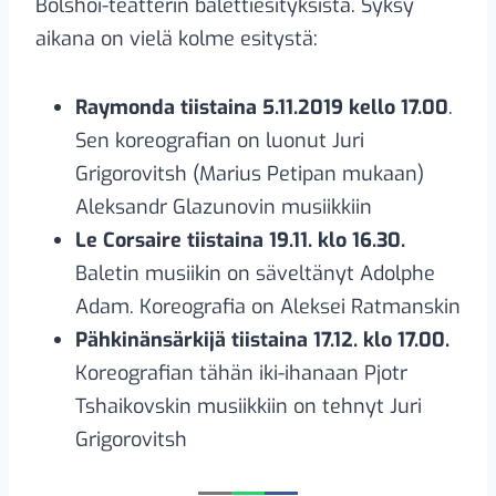
Bolshoi-teatterin balettiesityksistä. Syksy
aikana on vielä kolme esitystä:
Raymonda tiistaina 5.11.2019 kello 17.00
.
Sen koreografian on luonut Juri
Grigorovitsh (Marius Petipan mukaan)
Aleksandr Glazunovin musiikkiin
Le Corsaire tiistaina 19.11. klo 16.30.
Baletin musiikin on säveltänyt Adolphe
Adam. Koreografia on Aleksei Ratmanskin
Pähkinänsärkijä tiistaina 17.12. klo 17.00.
Koreografian tähän iki-ihanaan Pjotr
Tshaikovskin musiikkiin on tehnyt Juri
Grigorovitsh