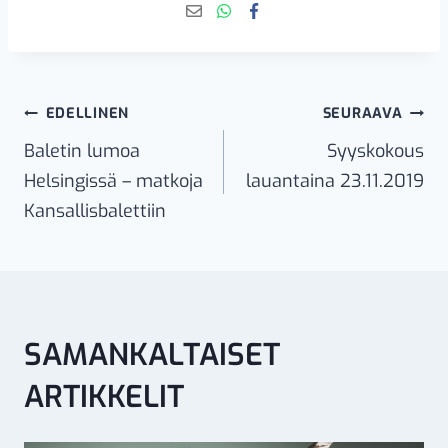
Artikkelien
EDELLINEN
SEURAAVA
selaus
Baletin lumoa
Syyskokous
Helsingissä – matkoja
lauantaina 23.11.2019
Kansallisbalettiin
SAMANKALTAISET
ARTIKKELIT