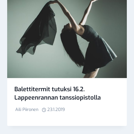
Balettitermit tutuksi 16.2.
Lappeenrannan tanssiopistolla
Aili Piironen
23.1.2019