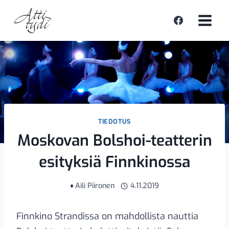
Siirry
sisältöön
TIEDOTUS
Moskovan Bolshoi-teatterin
esityksiä Finnkinossa
♦
Aili Piironen
4.11.2019
Finnkino Strandissa on mahdollista nauttia