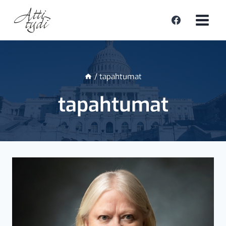
Siirry
sisältöön
/
tapahtumat
tapahtumat